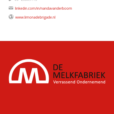
06- 23869113
linkedin.com/in/nandavanderboom
www.limonadebrigade.nl