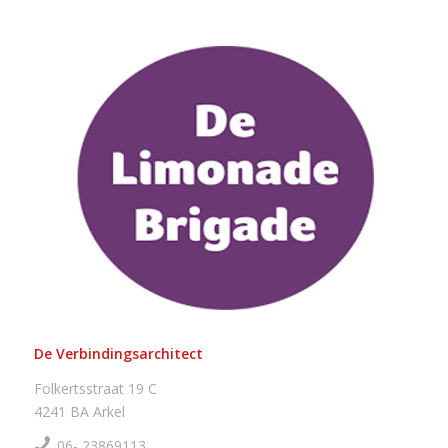
Contactgegevens
De Verbindingsarchitect
Folkertsstraat 19 C
4241 BA Arkel