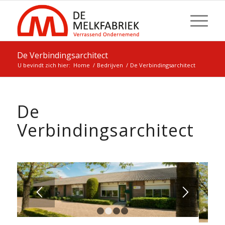
De Verbindingsarchitect
U bevindt zich hier:
Home
/
Bedrijven
/
De Verbindingsarchitect
De
Verbindingsarchitect