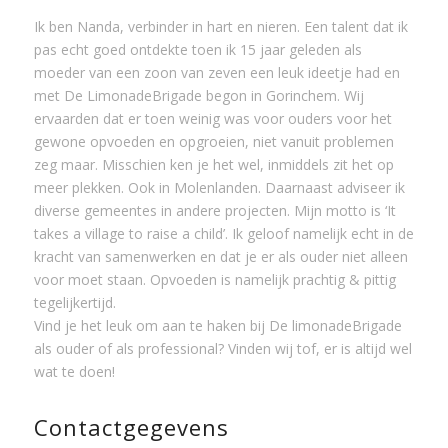
1
2
3
4
Ik ben Nanda, verbinder in hart en nieren. Een talent dat ik
pas echt goed ontdekte toen ik 15 jaar geleden als
moeder van een zoon van zeven een leuk ideetje had en
met De LimonadeBrigade begon in Gorinchem. Wij
ervaarden dat er toen weinig was voor ouders voor het
gewone opvoeden en opgroeien, niet vanuit problemen
zeg maar. Misschien ken je het wel, inmiddels zit het op
meer plekken. Ook in Molenlanden. Daarnaast adviseer ik
diverse gemeentes in andere projecten. Mijn motto is ‘It
takes a village to raise a child’. Ik geloof namelijk echt in de
kracht van samenwerken en dat je er als ouder niet alleen
voor moet staan. Opvoeden is namelijk prachtig & pittig
tegelijkertijd.
Vind je het leuk om aan te haken bij De limonadeBrigade
als ouder of als professional? Vinden wij tof, er is altijd wel
wat te doen!