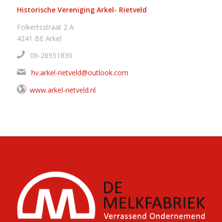
Historische Vereniging Arkel- Rietveld
Folkertsstraat 2 A
4241 BE Arkel
06-26951830
hv.arkel-rietveld@outlook.com
www.arkel-rietveld.nl