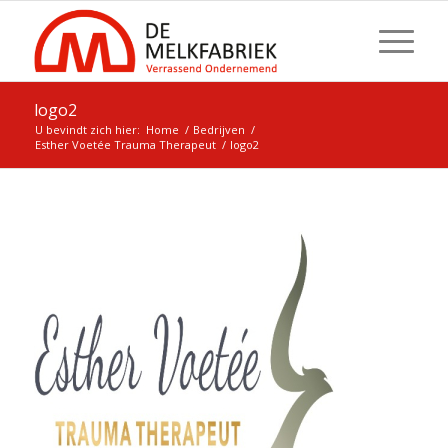
logo2
U bevindt zich hier:
Home
/
Bedrijven
/
Esther Voetée Trauma Therapeut
/
logo2