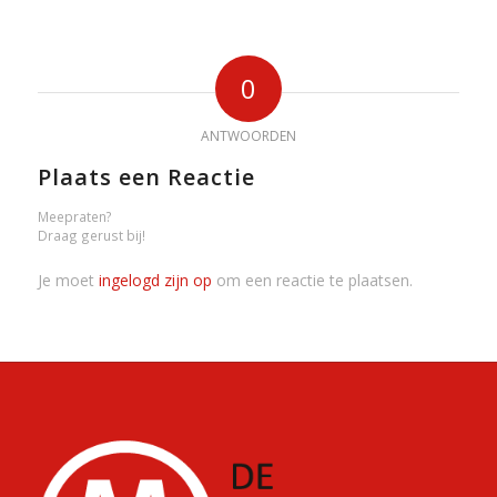
0
ANTWOORDEN
Plaats een Reactie
Meepraten?
Draag gerust bij!
Je moet
ingelogd zijn op
om een reactie te plaatsen.