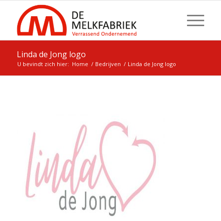
Linda de Jong logo
U bevindt zich hier:
Home
/
Bedrijven
/
Linda de Jong logo