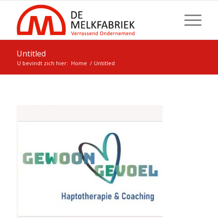
Untitled
U bevindt zich hier:
Home
/
Untitled