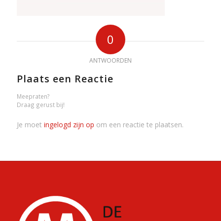
0
ANTWOORDEN
Plaats een Reactie
Meepraten?
Draag gerust bij!
Je moet
ingelogd zijn op
om een reactie te plaatsen.